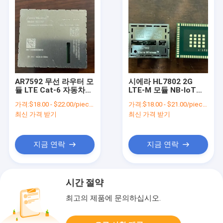
AR7592 무선 라우터 모
시에라 HL7802 2G
듈 LTE Cat-6 자동차용
LTE-M 모듈 NB-IoT
IoT 모듈
GNSS 멀티 모드 LPWA
가격:
$18.00 - $22.00/pieces
가격:
$18.00 - $21.00/pieces
모듈
최신 가격 받기
최신 가격 받기
지금 연락
지금 연락
시간 절약
최고의 제품에 문의하십시오.