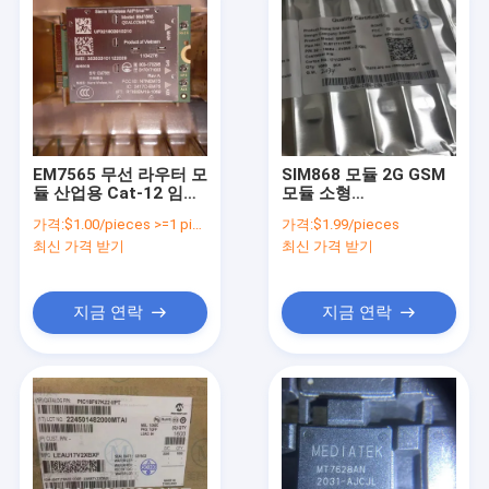
EM7565 무선 라우터 모
SIM868 모듈 2G GSM
듈 산업용 Cat-12 임베
모듈 소형
디드 모듈
GSM/GPRS+GNSS 모
가격:
$1.00/pieces >=1 pieces
가격:
$1.99/pieces
듈
최신 가격 받기
최신 가격 받기
지금 연락
지금 연락
집
제품
비디오