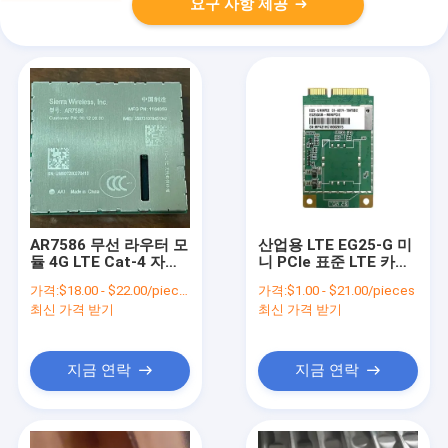
요구 사항 제공
AR7586 무선 라우터 모
산업용 LTE EG25-G 미
듈 4G LTE Cat-4 자동
니 PCIe 표준 LTE 카테
차 OEM 연결
고리 4 모듈
가격:
$18.00 - $22.00/pieces
가격:
$1.00 - $21.00/pieces
최신 가격 받기
최신 가격 받기
지금 연락
지금 연락