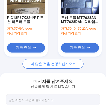
우리 에 관한 것
공장 투어
PIC18F67K22-I/PT 무
무선 모듈 MT7628AN
선 라우터 모듈
MT7628DAN IC 타입
품질 관리
100% 원본 신종
가격:
$7.99/pieces
가격:
$0.10 - $0.20/pieces
최신 가격 받기
최신 가격 받기
저희와 연락
뉴스
지금 연락
지금 연락
사건
더 많은 것을 전망하십시오
인용 을 요청 하십시오
메시지를 남겨주세요
신속하게 답변 드리겠습니다
4G LTE 모듈
5G LTE 모듈