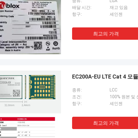
종류:
LGA
배달 시간:
재고 있음
항구:
셰인젠
최고의 가격
EC200A-EU LTE Cat 
종류:
LCC
조건:
100% 원본 및
항구:
셰인젠
최고의 가격