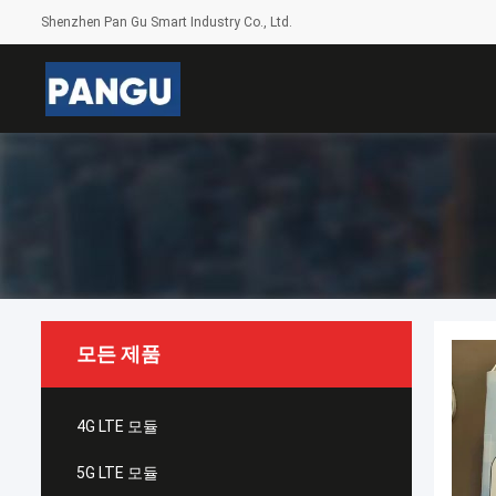
Shenzhen Pan Gu Smart Industry Co., Ltd.
모든 제품
4G LTE 모듈
5G LTE 모듈