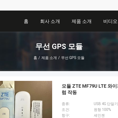
홈
회사 소개
제품 소개
비디오
무선 GPS 모듈
홈
/
제품 소개
/
무선 GPS 모듈
모듈 ZTE MF79U LTE 
럼 작동
종류:
USB 4G 단말기
조건:
원형 100%
항구:
셰인젠