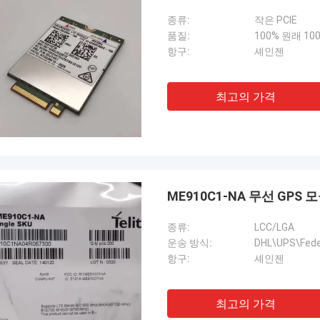
종류:
작은 PCIE
품질:
100% 원래 1
항구:
셰인젠
최고의 가격
ME910C1-NA 무선 GPS 모
종류:
LCC/LGA
운송 방식:
DHL\UPS\Fe
항구:
셰인젠
최고의 가격