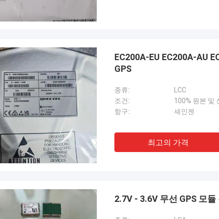
EC200A-EU EC200A-AU 
GPS
종류:
LCC
조건:
100% 원본 및
항구:
셰인젠
최고의 가격
2.7V - 3.6V 무선 GPS 