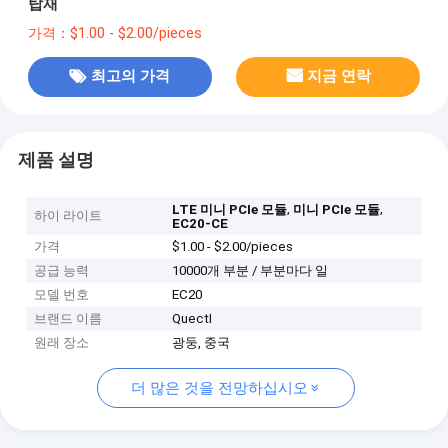
탑재
가격：$1.00 - $2.00/pieces
최고의 가격
지금 연락
제품 설명
,
,
LTE 미니 PCIe 모듈
미니 PCIe 모듈
하이 라이트
EC20-CE
가격
$1.00 - $2.00/pieces
공급 능력
10000개 부분 / 부분마다 일
모델 번호
EC20
브랜드 이름
QuectI
원래 장소
광둥, 중국
더 많은 것을 전망하십시오