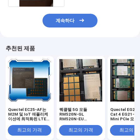
계속하다
추천된 제품
Quectel EC25-AF는
퀘클텔 5G 모듈
Quectel EG25-
M2M 및 IoT 애플리케
RM520N-GL
Cat 4 EG21-G 
이션에 최적화된 LTE
RM520N-EU
Mini PCIe 모듈
Cat 4 모듈로, 최대
RM530N-GL
GGC EG21-GG
150Mbps 다운링크 및
RM510Q-GL
및 IoT 애플리
최고의 가격
최고의 가격
최고의 
50Mbps 업링크 데이터
RM255C-GL
액세서리 포함
속도를 제공합니다. 북
RM500U-EA